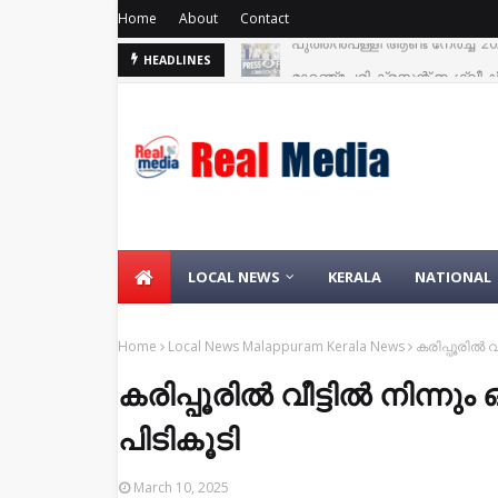
Home
About
Contact
മാറഞ്ചേരി ക്രസന്റ് ഇംഗ്ലീഷ് 
HEADLINES
LOCAL NEWS
KERALA
NATIONAL
Home
Local News Malappuram Kerala News
കരിപ്പൂരിൽ വ
കരിപ്പൂരിൽ വീട്ടിൽ നിന്ന
പിടികൂടി
March 10, 2025