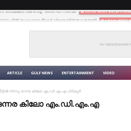
സ്‌കൂളില്‍ 'നൂറാഗയാ' മീലാദ് ക്യാമ്പയിന് തുടക്കമായി
LOCAL NEWS 
For Advertisement
ARTICLE
GULF NEWS
ENTERTAINMENT
VIDEO
ീട്ടിൽ നിന്നും ഒന്നര കിലോ എം.ഡി.എം.എ പിടികൂടി
ും ഒന്നര കിലോ എം.ഡി.എം.എ