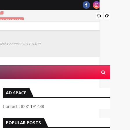
വിദ
MALAPPURAM
 Here Contact 8281191438
AD SPACE
Contact : 8281191438
POPULAR POSTS