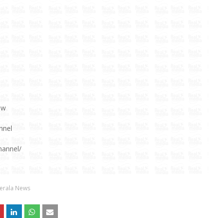
aw
nnel
hannel/
erala News