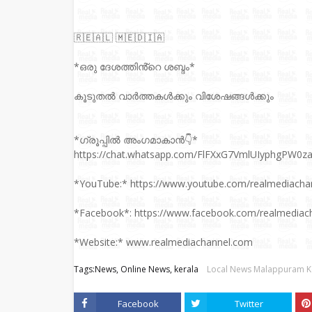
🇷‌🇪‌🇦‌🇱‌ 🇲‌🇪‌🇩‌🇮‌🇦‌
*ഒരു ദേശത്തിൻ്റെ ശബ്ദം*
കൂടുതല്‍ വാർത്തകൾക്കും വിശേഷങ്ങൾക്കും
*ഗ്രൂപ്പിൽ അംഗമാകാൻ👇*
https://chat.whatsapp.com/FlFXxG7VmlUIyphgPW0z
*YouTube:* https://www.youtube.com/realmediacha
*Facebook*: https://www.facebook.com/realmediac
*Website:* www.realmediachannel.com
Tags:News, Online News, kerala
Local News Malappuram K
Facebook
Twitter