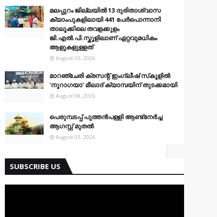
മലപ്പുറം ജില്ലയിൽ 13 ദുരിതാശ്വാസ
ക്യാംപുകളിലായി 441 പേർപൊന്നാനി
താലൂക്കിലെ തവളക്കുളം
ജി.എൽ.പി.സ്കൂളിലാണ് ഏറ്റവുമധികം
ആളുകളുള്ളത്
August 03, 2026
മാറഞ്ചേരി ക്രസന്റ് ഇംഗ്ലീഷ് സ്‌കൂളില്‍
'നൂറാഗയാ' മീലാദ് ക്യാമ്പയിന് തുടക്കമായി
August 08, 2026
പെരുമ്പടപ്പ് പുത്തൻപള്ളി ആണ്ട്നേർച്ച
ആഗസ്റ്റ് മുതൽ
August 03, 2026
SUBSCRIBE US