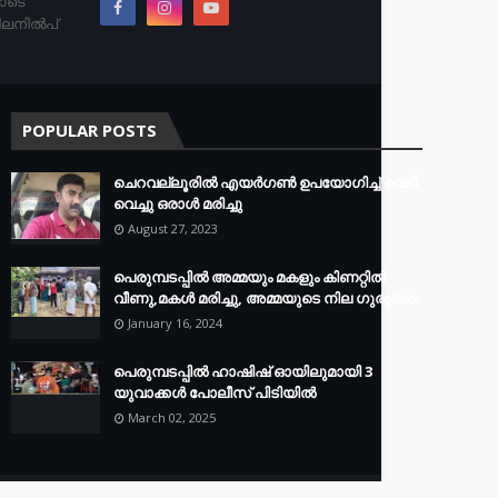
തോടെ
ിലനിൽപ്
POPULAR POSTS
ചെറവല്ലൂരിൽ എയർഗൺ ഉപയോഗിച്ച് വെടി
വെച്ചു ഒരാൾ മരിച്ചു
August 27, 2023
പെരുമ്പടപ്പിൽ അമ്മയും മകളും കിണറ്റിൽ
വീണു,മകൾ മരിച്ചു, അമ്മയുടെ നില ഗുരുതരം
January 16, 2024
പെരുമ്പടപ്പിൽ ഹാഷിഷ് ഓയിലുമായി 3
യുവാക്കൾ പോലീസ് പിടിയിൽ
March 02, 2025