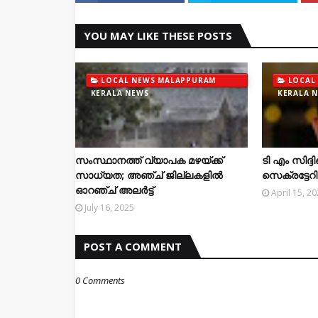
YOU MAY LIKE THESE POSTS
LOCAL NEWS MALAPPURAM
LOCAL
KERALA NEWS
KERALA 
സംസ്ഥാനത്ത് വ്യാപക മഴയ്ക്ക്
ടി എം സിദ്ദി
സാധ്യത; അഞ്ച് ജില്ലകളിൽ
സെക്രട്ടേറി
ഓറഞ്ച് അലർട്ട്
April 15, 2
July 16, 2025
POST A COMMENT
0 Comments