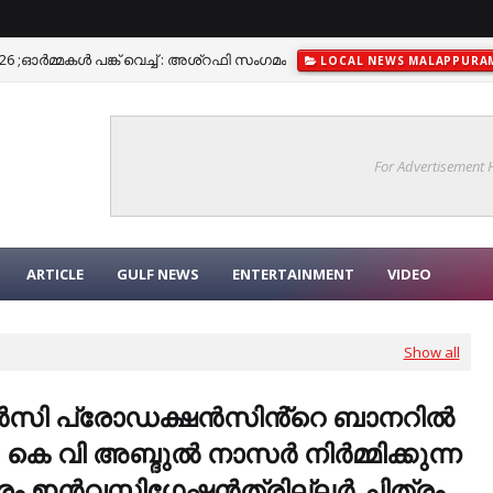
26 ;ഓർമ്മകൾ പങ്ക് വെച്ച് : അശ്‌റഫി സംഗമം
LOCAL NEWS MALAPPURA
സ്‌കൂളില്‍ 'നൂറാഗയാ' മീലാദ് ക്യാമ്പയിന് തുടക്കമായി
LOCAL NEWS 
For Advertisement
ARTICLE
GULF NEWS
ENTERTAINMENT
VIDEO
Show all
സി പ്രോഡക്ഷൻസിൻ്റെ ബാനറിൽ
കെ വി അബ്ദുൽ നാസർ നിർമ്മിക്കുന്ന
ം ഇൻവസ്റ്റിഗേഷൻത്രില്ലർ ചിത്രം