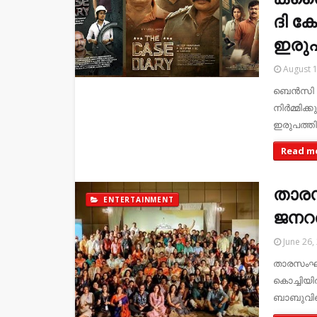
ദി ക
ഇരുപ
August 1
ബെൻസി 
നിർമ്മിക്
ഇരുപത്ത
Read m
താര
ENTERTAINMENT
ജനറ
June 26,
താരസംഘ
കൊച്ചിയിൽ
ബാബുവിന