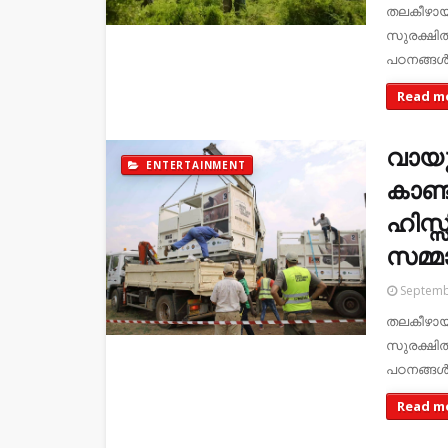
തലകീഴായ
സുരക്ഷി
പഠനങ്ങൾ 
Read m
വായു
ENTERTAINMENT
കാണ്ട
ഹിസ്
സമ്മാ
Septemb
തലകീഴായ
സുരക്ഷി
പഠനങ്ങൾ 
Read m