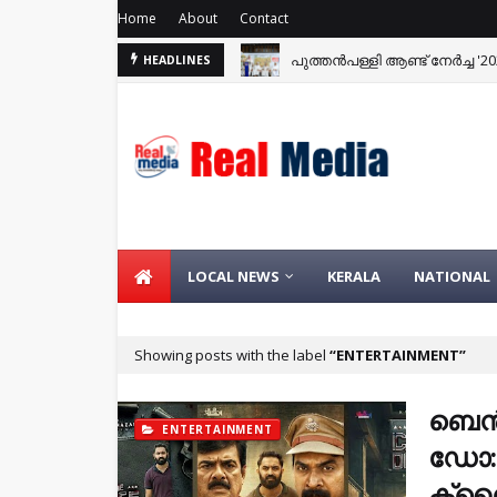
Home
About
Contact
പുത്തൻപള്ളി ആണ്ട് നേർച്ച '20
HEADLINES
മാറഞ്ചേരി ക്രസന്റ് ഇംഗ്ലീഷ് 
LOCAL NEWS
KERALA
NATIONAL
Showing posts with the label
ENTERTAINMENT
ബെൻ
ENTERTAINMENT
ഡോ: 
ക്രൈ