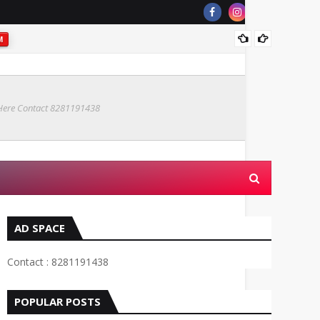
M
വിദ
MALAPPURAM
 Here Contact 8281191438
AD SPACE
Contact : 8281191438
POPULAR POSTS