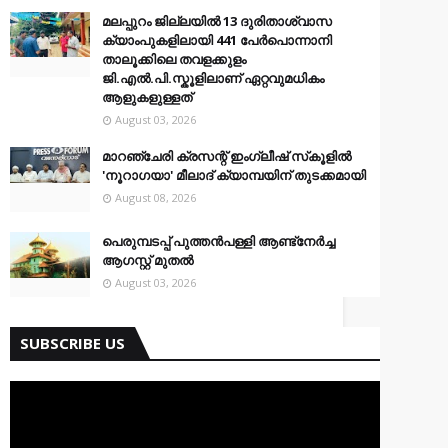
മലപ്പുറം ജില്ലയിൽ 13 ദുരിതാശ്വാസ
ക്യാംപുകളിലായി 441 പേർപൊന്നാനി
താലൂക്കിലെ തവളക്കുളം
ജി.എൽ.പി.സ്കൂളിലാണ് ഏറ്റവുമധികം
ആളുകളുള്ളത്
August 03, 2026
മാറഞ്ചേരി ക്രസന്റ് ഇംഗ്ലീഷ് സ്‌കൂളില്‍
'നൂറാഗയാ' മീലാദ് ക്യാമ്പയിന് തുടക്കമായി
August 08, 2026
പെരുമ്പടപ്പ് പുത്തൻപള്ളി ആണ്ട്നേർച്ച
ആഗസ്റ്റ് മുതൽ
August 03, 2026
SUBSCRIBE US