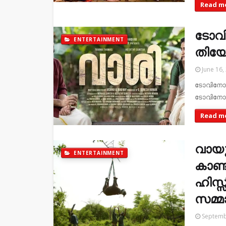
Read m
ടോവി
ENTERTAINMENT
തിയേറ്
June 16,
ടോവിനോയുട
ടോവിനോ ത
Read m
വായു
ENTERTAINMENT
കാണ്ട
ഹിസ്
സമ്മാ
Septemb