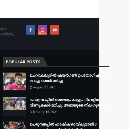
തോടെ
ിലനിൽപ്
POPULAR POSTS
ചെറവല്ലൂരിൽ എയർഗൺ ഉപയോഗിച്ച് വെടി
വെച്ചു ഒരാൾ മരിച്ചു
August 27, 2023
പെരുമ്പടപ്പിൽ അമ്മയും മകളും കിണറ്റിൽ
വീണു,മകൾ മരിച്ചു, അമ്മയുടെ നില ഗുരുതരം
January 16, 2024
പെരുമ്പടപ്പിൽ ഹാഷിഷ് ഓയിലുമായി 3