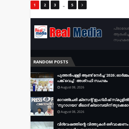
...
1
2
3
5
പ്രാദേശ
ആരംഭിച്
സഹകരണം 
RANDOM POSTS
പുത്തൻപള്ളി ആണ്ട് നേർച്ച '2026 ;ഓർമ്
പങ്ക് വെച്ച് : അശ്‌റഫി സംഗമം
August 08, 2026
മാറഞ്ചേരി ക്രസന്റ് ഇംഗ്ലീഷ് സ്‌കൂളില്‍
'നൂറാഗയാ' മീലാദ് ക്യാമ്പയിന് തുടക്കമാ
August 08, 2026
വിദ്വേഷത്തിന്റെ വിത്തുകൾ ഒഴിവാക്കണം 