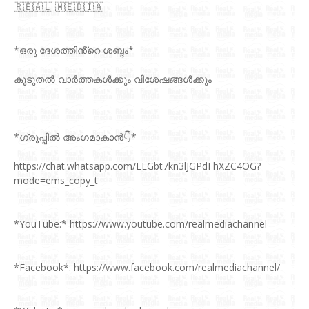
🇷‌🇪‌🇦‌🇱‌ 🇲‌🇪‌🇩‌🇮‌🇦‌
*ഒരു ദേശത്തിൻ്റെ ശബ്ദം*
കൂടുതല്‍ വാർത്തകൾക്കും വിശേഷങ്ങൾക്കും
*ഗ്രൂപ്പിൽ അംഗമാകാൻ👇*
https://chat.whatsapp.com/EEGbt7kn3lJGPdFhXZC4OG?
mode=ems_copy_t
*YouTube:* https://www.youtube.com/realmediachannel
*Facebook*: https://www.facebook.com/realmediachannel/