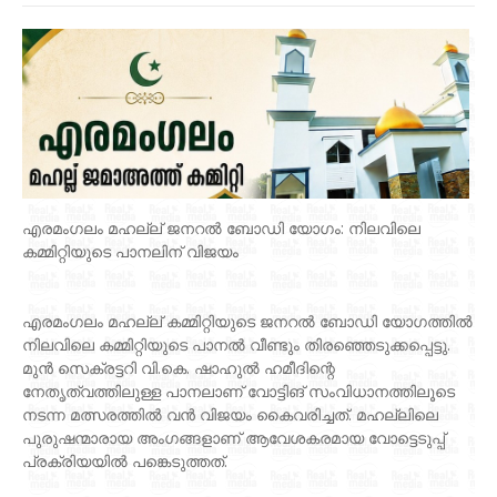
എരമംഗലം മഹല്ല് ജനറൽ ബോഡി യോഗം: നിലവിലെ
കമ്മിറ്റിയുടെ പാനലിന് വിജയം
എരമംഗലം മഹല്ല് കമ്മിറ്റിയുടെ ജനറൽ ബോഡി യോഗത്തിൽ
നിലവിലെ കമ്മിറ്റിയുടെ പാനൽ വീണ്ടും തിരഞ്ഞെടുക്കപ്പെട്ടു.
മുൻ സെക്രട്ടറി വി.കെ. ഷാഹുൽ ഹമീദിന്റെ
നേതൃത്വത്തിലുള്ള പാനലാണ് വോട്ടിങ് സംവിധാനത്തിലൂടെ
നടന്ന മത്സരത്തിൽ വൻ വിജയം കൈവരിച്ചത്. മഹല്ലിലെ
പുരുഷന്മാരായ അംഗങ്ങളാണ് ആവേശകരമായ വോട്ടെടുപ്പ്
പ്രക്രിയയിൽ പങ്കെടുത്തത്.