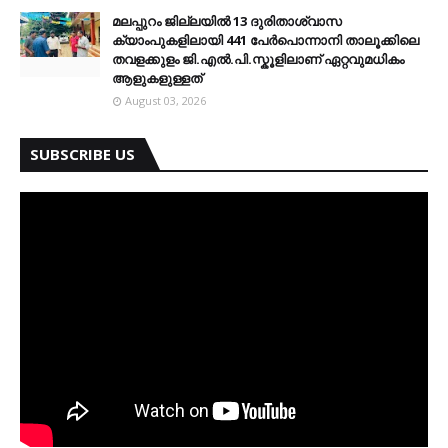
മലപ്പുറം ജില്ലയിൽ 13 ദുരിതാശ്വാസ
ക്യാംപുകളിലായി 441 പേർപൊന്നാനി താലൂക്കിലെ
തവളക്കുളം ജി.എൽ.പി.സ്കൂളിലാണ് ഏറ്റവുമധികം
ആളുകളുള്ളത്
August 03, 2026
SUBSCRIBE US