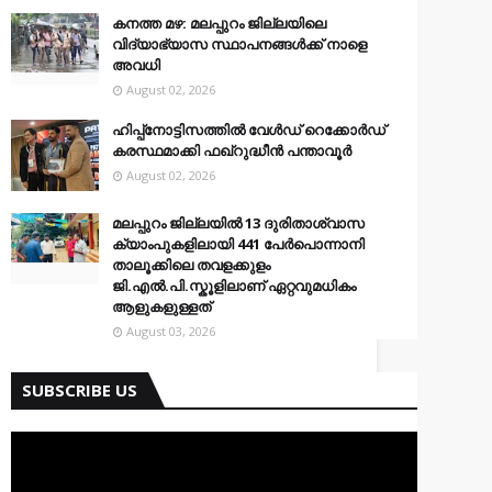
കനത്ത മഴ: മലപ്പുറം ജില്ലയിലെ
വിദ്യാഭ്യാസ സ്ഥാപനങ്ങൾക്ക് നാളെ
അവധി
August 02, 2026
ഹിപ്പ്നോട്ടിസത്തിൽ വേൾഡ് റെക്കോർഡ്
കരസ്ഥമാക്കി ഫഖ്റുദ്ധീൻ പന്താവൂർ
August 02, 2026
മലപ്പുറം ജില്ലയിൽ 13 ദുരിതാശ്വാസ
ക്യാംപുകളിലായി 441 പേർപൊന്നാനി
താലൂക്കിലെ തവളക്കുളം
ജി.എൽ.പി.സ്കൂളിലാണ് ഏറ്റവുമധികം
ആളുകളുള്ളത്
August 03, 2026
SUBSCRIBE US