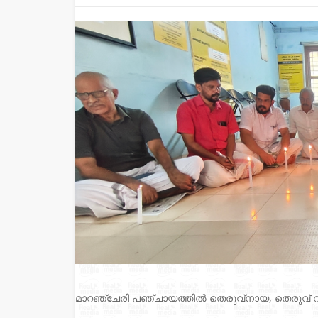
മാറഞ്ചേരി പഞ്ചായത്തിൽ തെരുവ്‌നായ, തെരുവ് വ