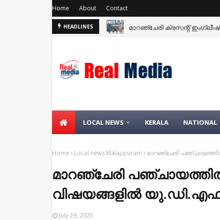
Home
About
Contact
മാറഞ്ചേരി ക്രസന്റ് ഇംഗ്ലീഷ് 
HEADLINES
LOCAL NEWS
KERALA
NATIONAL
Home
Local news Malappuram
മാറഞ്ചേരി പഞ്ചായത്തിൽ
മാറഞ്ചേരി പഞ്ചായത്തിൽ 
വിഷയങ്ങളിൽ യു.ഡി.എഫ്
July 29, 2025