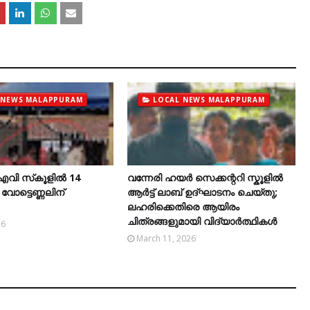
 NEWS MALAPPURAM
LOCAL NEWS MALAPPURAM
എവി സ്‌കൂളിൽ 14
വന്നേരി ഹയർ സെക്കന്ററി സ്കൂളിൽ
ോട്ടെണ്ണലിന്
ആർട്ട് ലാബ് ഉദ്ഘാടനം ചെയ്തു;
ലഹരിക്കെതിരെ ആയിരം
ചിത്രങ്ങളുമായി വിദ്യാർത്ഥികൾ
26
March 11, 2026