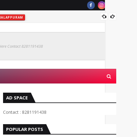
വിദ
MALAPPURAM
 Here Contact 8281191438
AD SPACE
Contact : 8281191438
POPULAR POSTS