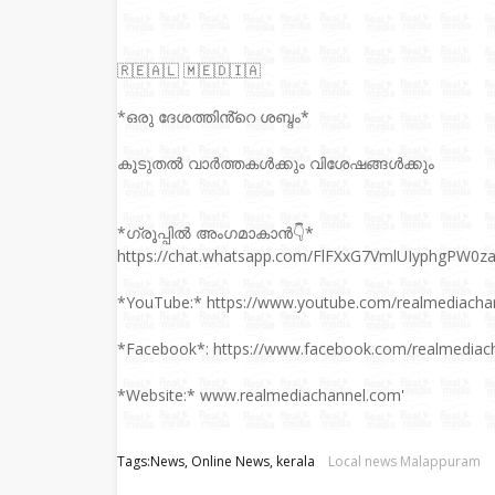
🇷‌🇪‌🇦‌🇱‌ 🇲‌🇪‌🇩‌🇮‌🇦‌
*ഒരു ദേശത്തിൻ്റെ ശബ്ദം*
കൂടുതല്‍ വാർത്തകൾക്കും വിശേഷങ്ങൾക്കും
*ഗ്രൂപ്പിൽ അംഗമാകാൻ👇*
https://chat.whatsapp.com/FlFXxG7VmlUIyphgPW0z
*YouTube:* https://www.youtube.com/realmediacha
*Facebook*: https://www.facebook.com/realmediac
*Website:* www.realmediachannel.com'
Tags:News, Online News, kerala
Local news Malappuram