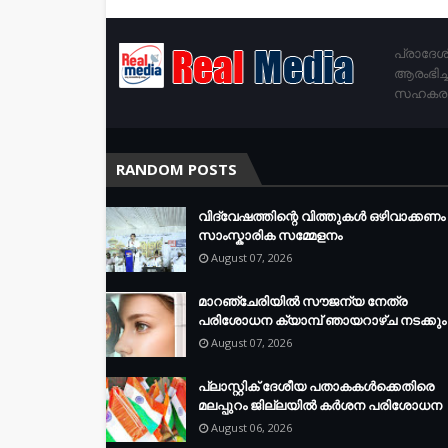
പ്രാദേശ
ആരംഭിച്
സഹകരണം 
RANDOM POSTS
വിദ്വേഷത്തിന്റെ വിത്തുകൾ ഒഴിവാക്കണം 
സാംസ്കാരിക സമ്മേളനം
August 07, 2026
മാറഞ്ചേരിയിൽ സൗജന്യ നേത്ര
പരിശോധന ക്യാമ്പ് ഞായറാഴ്ച നടക്കും
August 07, 2026
പ്ലാസ്റ്റിക് ദേശീയ പതാകകള്‍ക്കെതിരെ
മലപ്പുറം ജില്ലയില്‍ കര്‍ശന പരിശോധന
August 06, 2026