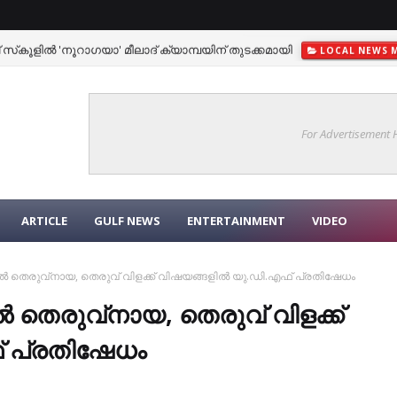
സ്‌കൂളില്‍ 'നൂറാഗയാ' മീലാദ് ക്യാമ്പയിന് തുടക്കമായി
LOCAL NEWS 
For Advertisement
ARTICLE
GULF NEWS
ENTERTAINMENT
VIDEO
 തെരുവ്‌നായ, തെരുവ് വിളക്ക് വിഷയങ്ങളിൽ യു.ഡി.എഫ് പ്രതിഷേധം
തെരുവ്‌നായ, തെരുവ് വിളക്ക്
 പ്രതിഷേധം