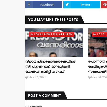
Facebook
Twitter
YOU MAY LIKE THESE POSTS
LOCAL NEWS MALAPPURAM
LOCAL
വ്യാജ പ്രചരണങ്ങൾക്കെതിരെ
പൊന്നാനി 
സി.പി.ഐ(എം) മാറഞ്ചേരി
ടേബിളുകൾ വ
ലോക്കൽ കമ്മിറ്റി രംഗത്ത്
സഞ്ജമാക്കി
May 07, 2026
May 04, 20
POST A COMMENT
0 Comments