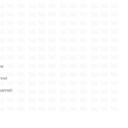
aw
nnel
hannel/