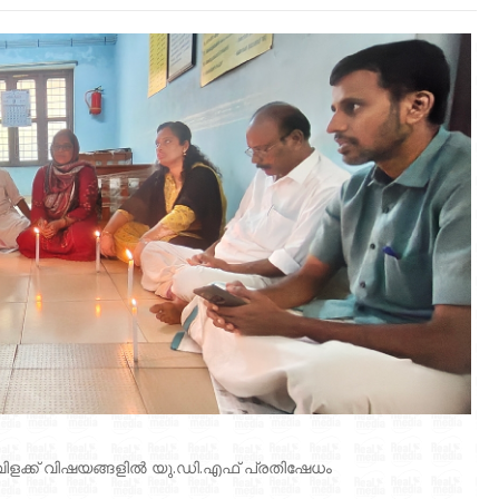
ിളക്ക് വിഷയങ്ങളിൽ യു.ഡി.എഫ് പ്രതിഷേധം