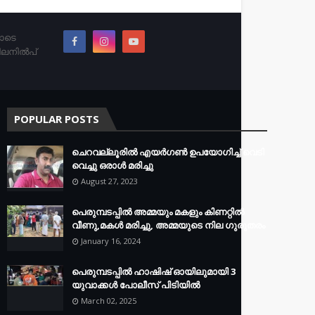
തോടെ
ിലനിൽപ്
POPULAR POSTS
ചെറവല്ലൂരിൽ എയർഗൺ ഉപയോഗിച്ച് വെടി
വെച്ചു ഒരാൾ മരിച്ചു
August 27, 2023
പെരുമ്പടപ്പിൽ അമ്മയും മകളും കിണറ്റിൽ
വീണു,മകൾ മരിച്ചു, അമ്മയുടെ നില ഗുരുതരം
January 16, 2024
പെരുമ്പടപ്പിൽ ഹാഷിഷ് ഓയിലുമായി 3
യുവാക്കൾ പോലീസ് പിടിയിൽ
March 02, 2025