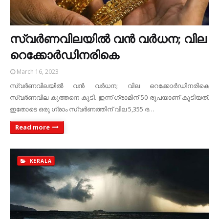
സ്വർണവിലയിൽ വൻ വർധന; വില
റെക്കോർഡിനരികെ
March 16, 2023
സ്വർണവിലയിൽ വൻ വർധന; വില റെക്കോർഡിനരികെ
സ്വർണവില കുത്തനെ കൂടി. ഇന്ന് ഗ്രാമിന് 50 രൂപയാണ് കൂടിയത്.
ഇതോടെ ഒരു ഗ്രാം സ്വർണത്തിന് വില 5,355 ര…
Read more
KERALA