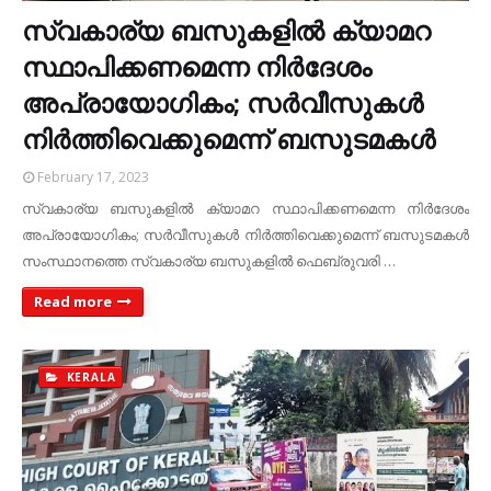
സ്വകാര്യ ബസുകളിൽ ക്യാമറ
സ്ഥാപിക്കണമെന്ന നിർദേശം
അപ്രായോഗികം; സർവീസുകൾ
നിർത്തിവെക്കുമെന്ന് ബസുടമകൾ
February 17, 2023
സ്വകാര്യ ബസുകളിൽ ക്യാമറ സ്ഥാപിക്കണമെന്ന നിർദേശം
അപ്രായോഗികം; സർവീസുകൾ നിർത്തിവെക്കുമെന്ന് ബസുടമകൾ
സംസ്ഥാനത്തെ സ്വകാര്യ ബസുകളിൽ ഫെബ്രുവരി …
Read more
KERALA