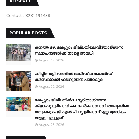
AD SPACE
Contact : 8281191438
POPULAR POSTS
കനത്ത മഴ: മലപ്പുറം ജില്ലയിലെ വിദ്യാഭ്യാസ
സ്ഥാപനങ്ങൾക്ക് നാളെ അവധി
August 02, 2026
ഹിപ്പ്നോട്ടിസത്തിൽ വേൾഡ് റെക്കോർഡ്
കരസ്ഥമാക്കി ഫഖ്റുദ്ധീൻ പന്താവൂർ
August 02, 2026
മലപ്പുറം ജില്ലയിൽ 13 ദുരിതാശ്വാസ
ക്യാംപുകളിലായി 441 പേർപൊന്നാനി താലൂക്കിലെ
തവളക്കുളം ജി.എൽ.പി.സ്കൂളിലാണ് ഏറ്റവുമധികം
ആളുകളുള്ളത്
August 03, 2026