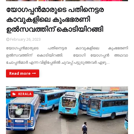
യോഗപ്പൻമാരുടെ പതിനെട്ടര
കാവുകളിലെ കുംഭഭരണി
ഉൽസവത്തിന് കൊടിയിറങ്ങി
February 26, 2023
യോഗപ്പൻമാരുടെ പതിനെട്ടര കാവുകളിലെ കുംഭഭരണി
ഉൽസവത്തിന് കൊടിയിറങ്ങി. യോഗി യോഗപ്പൻ അഥവാ
ചോപ്പൻമാർ എന്ന വിളിപ്പേരിൽ ചുവപ്പ് പട്ടുടുത്തവർ ഏഴു…
Read more
KERALA