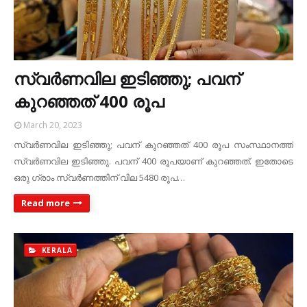
സ്വർണവില ഇടിഞ്ഞു; പവന്
കുറഞ്ഞത് 400 രൂപ
March 20, 2023
സ്വർണവില ഇടിഞ്ഞു; പവന് കുറഞ്ഞത് 400 രൂപ സംസ്ഥാനത്ത്
സ്വർണവില ഇടിഞ്ഞു. പവന് 400 രൂപയാണ് കുറഞ്ഞത്. ഇതോടെ
ഒരു ഗ്രാം സ്വർണത്തിന് വില 5480 രൂപ…
Read more
KERALA