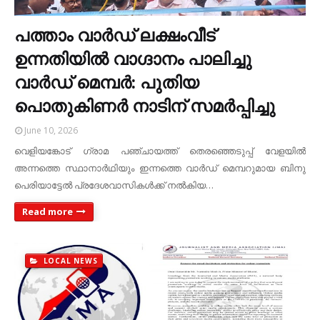
പത്താം വാർഡ് ലക്ഷംവീട്
ഉന്നതിയിൽ വാഗ്ദാനം പാലിച്ചു
വാർഡ് മെമ്പർ: പുതിയ
പൊതുകിണർ നാടിന് സമർപ്പിച്ചു
June 10, 2026
വെളിയങ്കോട് ഗ്രാമ പഞ്ചായത്ത് തെരഞ്ഞെടുപ്പ് വേളയിൽ
അന്നത്തെ സ്ഥാനാർഥിയും ഇന്നത്തെ വാർഡ് മെമ്പറുമായ ബിനു
പെരിയാട്ടേൽ പ്രദേശവാസികൾക്ക് നൽകിയ…
Read more
LOCAL NEWS