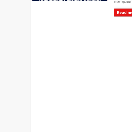
അനുബന്
Read m