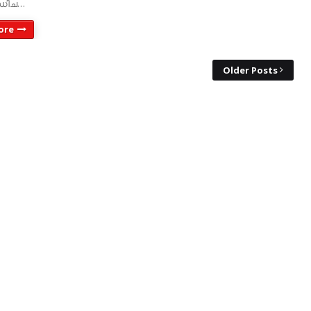
ധിച…
ore
Older Posts