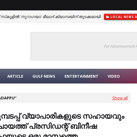
സ്‌കൂളില്‍ 'നൂറാഗയാ' മീലാദ് ക്യാമ്പയിന് തുടക്കമായി
LOCAL NEWS 
ഴിവാക്കണം : സാംസ്കാരിക സമ്മേളനം
LOCAL NEWS MALAPPURAM
For Advertisement
ARTICLE
GULF NEWS
ENTERTAINMENT
VIDEO
ADAPPU
Show all
മ്പടപ്പ് വ്യാപാരികളുടെ സഹായവും
ായത്ത്‌ പ്രസിഡന്റ് ബിനീഷ
തഫയുടെ ഒരു മാസത്തെ