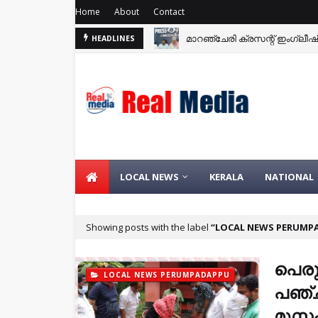
Home
About
Contact
മാറഞ്ചേരി ക്രസന്റ് ഇംഗ്ലീഷ് 
HEADLINES
വിദ്വേഷത്തിന്റെ വിത്തുകൾ ഒ
LOCAL NEWS
KERALA
NATIONAL
Showing posts with the label
LOCAL NEWS PERUMP
പെരു
LOCAL NEWS PERUMPADAPPU
പഞ്ച
മുസ്