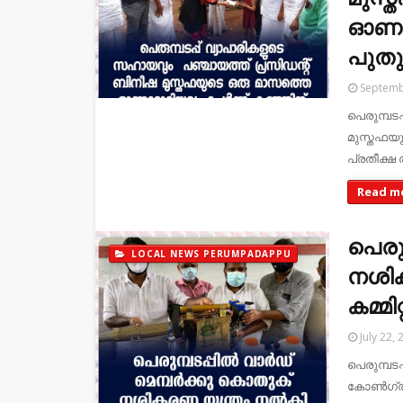
ഓണറോ
പുതു
Septemb
പെരുമ്പട
മുസ്തഫയ
പ്രതീക്ഷ
Read m
പെരു
LOCAL NEWS PERUMPADAPPU
നശിക
കമ്മിറ്
July 22, 
പെരുമ്പ
കോൺഗ്രസ്