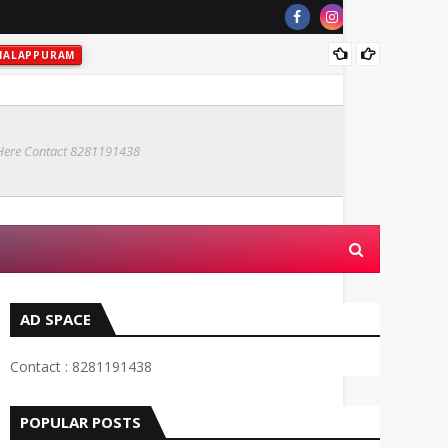
MALAPPURAM
മാറ
 Here Contact 8281191438
AD SPACE
Contact : 8281191438
POPULAR POSTS