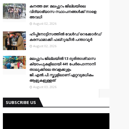
കനത്ത മഴ: മലപ്പുറം ജില്ലയിലെ
വിദ്യാഭ്യാസ സ്ഥാപനങ്ങൾക്ക് നാളെ
അവധി
August 02, 2026
ഹിപ്പ്നോട്ടിസത്തിൽ വേൾഡ് റെക്കോർഡ്
കരസ്ഥമാക്കി ഫഖ്റുദ്ധീൻ പന്താവൂർ
August 02, 2026
മലപ്പുറം ജില്ലയിൽ 13 ദുരിതാശ്വാസ
ക്യാംപുകളിലായി 441 പേർപൊന്നാനി
താലൂക്കിലെ തവളക്കുളം
ജി.എൽ.പി.സ്കൂളിലാണ് ഏറ്റവുമധികം
ആളുകളുള്ളത്
August 03, 2026
SUBSCRIBE US