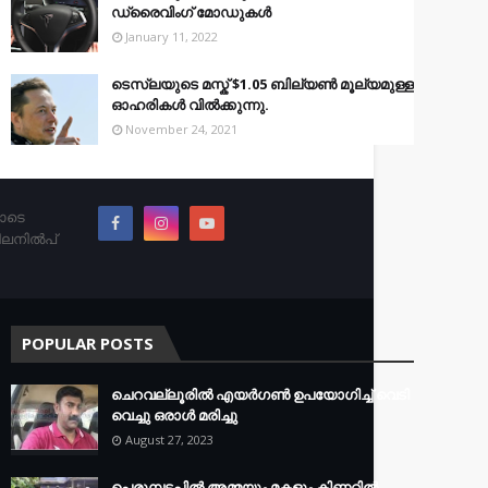
ഡ്രൈവിംഗ് മോഡുകൾ
January 11, 2022
ടെസ്‌ലയുടെ മസ്ക് $1.05 ബില്യൺ മൂല്യമുള്ള
ഓഹരികൾ വിൽക്കുന്നു.
November 24, 2021
തോടെ
ിലനിൽപ്
POPULAR POSTS
ചെറവല്ലൂരിൽ എയർഗൺ ഉപയോഗിച്ച് വെടി
വെച്ചു ഒരാൾ മരിച്ചു
August 27, 2023
പെരുമ്പടപ്പിൽ അമ്മയും മകളും കിണറ്റിൽ