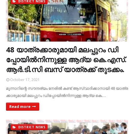
DISTRICT NEWS
48 യാ​ത്ര​ക്കാ​രു​മാ​യി മ​ല​പ്പു​റം ഡി​
പ്പോ​യി​ല്‍നി​ന്നു​ള്ള ആ​ദ്യ കെ.​എ​സ്.​
ആ​ര്‍.​ടി.​സി ബ​സ് യാ​ത്ര​ക്ക് തു​ട​ക്കം.
October 17, 2021
മൂ​ന്നാ​റി​ന്റെ സൗ​ന്ദ​ര്യം നേ​രി​ല്‍ ക​ണ്ട് ആ​സ്വാ​ദി​ക്കാ​നാ​യി 48 യാ​ത്ര​
ക്കാ​രു​മാ​യി മ​ല​പ്പു​റം ഡി​പ്പോ​യി​ല്‍നി​ന്നു​ള്ള ആ​ദ്യ കെ.…
Read more
DISTRICT NEWS