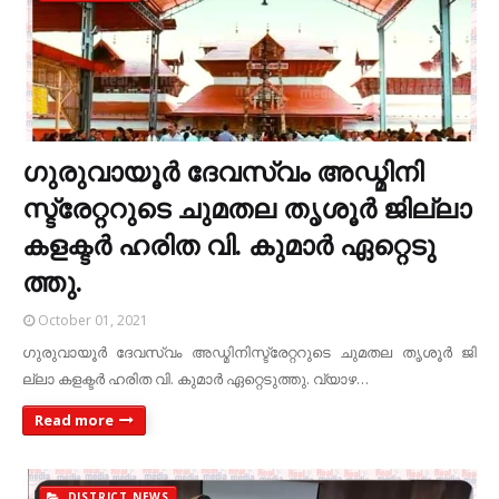
ഗു​രു​വാ​യൂ​ര്‍ ദേ​വ​സ്വം അ​ഡ്മി​നി​
സ്ട്രേ​റ്റ​റു​ടെ ചു​മ​ത​ല തൃ​ശൂ​ര്‍ ജി​ല്ലാ
ക​ള​ക്ട​ര്‍ ഹ​രി​ത വി.​ കു​മാ​ര്‍ ഏ​റ്റെ​ടു​
ത്തു.​
October 01, 2021
ഗു​രു​വാ​യൂ​ര്‍ ദേ​വ​സ്വം അ​ഡ്മി​നി​സ്ട്രേ​റ്റ​റു​ടെ ചു​മ​ത​ല തൃ​ശൂ​ര്‍ ജി​
ല്ലാ ക​ള​ക്ട​ര്‍ ഹ​രി​ത വി.​ കു​മാ​ര്‍ ഏ​റ്റെ​ടു​ത്തു.​ വ്യാ​ഴ…
Read more
DISTRICT NEWS