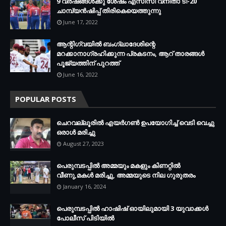
9 വർഷങ്ങൾക്കു ശേഷം എസിസി വനിതാ ടി-20
ചാമ്പ്യൻഷിപ്പ് തിരികെയെത്തുന്നു
June 17, 2022
ആന്റിഗ്വയില്‍ ബംഗ്ലാദേശിന്റെ
മറക്കാനാഗ്രഹിക്കുന്ന പ്രകടനം, ആറ് താരങ്ങള്‍
പൂജ്യത്തിന് പുറത്ത്
June 16, 2022
POPULAR POSTS
ചെറവല്ലൂരിൽ എയർഗൺ ഉപയോഗിച്ച് വെടി വെച്ചു
ഒരാൾ മരിച്ചു
August 27, 2023
പെരുമ്പടപ്പിൽ അമ്മയും മകളും കിണറ്റിൽ
വീണു,മകൾ മരിച്ചു, അമ്മയുടെ നില ഗുരുതരം
January 16, 2024
പെരുമ്പടപ്പിൽ ഹാഷിഷ് ഓയിലുമായി 3 യുവാക്കൾ
പോലീസ് പിടിയിൽ