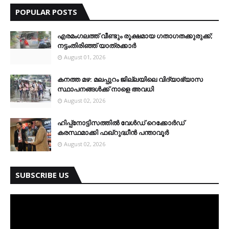
POPULAR POSTS
എരമംഗലത്ത് വീണ്ടും രൂക്ഷമായ ഗതാഗതക്കുരുക്ക്;
നട്ടംതിരിഞ്ഞ് യാത്രക്കാർ
August 01, 2026
കനത്ത മഴ: മലപ്പുറം ജില്ലയിലെ വിദ്യാഭ്യാസ
സ്ഥാപനങ്ങൾക്ക് നാളെ അവധി
August 02, 2026
ഹിപ്പ്നോട്ടിസത്തിൽ വേൾഡ് റെക്കോർഡ്
കരസ്ഥമാക്കി ഫഖ്റുദ്ധീൻ പന്താവൂർ
August 02, 2026
SUBSCRIBE US