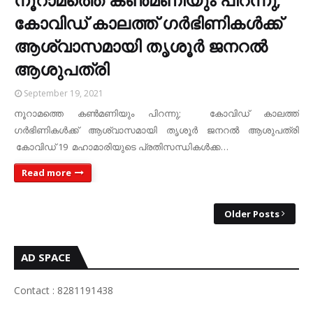
കോവിഡ് കാലത്ത് ഗര്‍ഭിണികള്‍ക്ക്
ആശ്വാസമായി തൃശൂർ ജനറല്‍
ആശുപത്രി
September 19, 2021
നൂറാമത്തെ കണ്‍മണിയും പിറന്നു; കോവിഡ് കാലത്ത്
ഗര്‍ഭിണികള്‍ക്ക് ആശ്വാസമായി തൃശൂർ ജനറല്‍ ആശുപത്രി
കോവിഡ് 19 മഹാമാരിയുടെ പ്രതിസന്ധികള്‍ക്ക…
Read more
Older Posts
AD SPACE
Contact : 8281191438