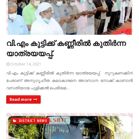
വി.എം കുട്ടിക്ക് കണ്ണീരില്‍ കുതിര്‍ന്ന
യാത്രയയപ്പ്.
October 14, 2021
വി.എം കുട്ടിക്ക് കണ്ണീരില്‍ കുതിര്‍ന്ന യാത്രയയപ്പ്. നൂറുകണക്കിന്
പേരാണ് അനുഗൃഹീത കലാകാരനെ അവസാന നോക്ക് കാണാന്‍
വസതിയായ പുളിക്കല്‍ പെരിയമ…
Read more
DISTRICT NEWS