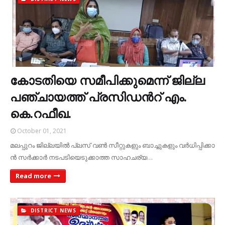
കോ​ട​തി​യെ സ​മീ​പി​ക്കു​മെ​ന്ന്​ ജി​ല്ല
പ​ഞ്ചാ​യ​ത്ത് പ്ര​സി​ഡ​ന്‍​റ് എം.​
കെ.റ​ഫീ​ഖ.
October 01, 2021
മ​ല​പ്പു​റം ജി​ല്ല​യി​ല്‍ പ്ല​സ് വ​ണ്‍ സീ​റ്റു​ക​ളും ബാ​ച്ചു​ക​ളും വ​ര്‍ധി​പ്പി​ക്കാ​
ന്‍ സ​ര്‍ക്കാ​ര്‍ ന​ട​പ​ടി​യെ​ടു​ക്കാ​ത്ത സാ​ഹ​ച​ര്യ…
Read more
DISTRICT NEWS