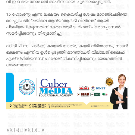
വി.ഇ.ഒ-യെ നോഡൽ ഓഫീസറായി ചുമതലപ്പെടുത്തി.
15 ഹോംസ്റ്റേ എന്ന ലക്ഷ്യം കൈവരിച്ച ശേഷം മാറഞ്ചേരിയെ
മലപ്പുറം ജില്ലയിലെ ആദ്യ ‘ആർ.ടി വില്ലേജ്’ ആയി
പ്രഖ്യാപിക്കുന്നതിന് കേരള ആർ.ടി മിഷന് പ്രൊപ്പോസൽ
സമർപ്പിക്കാനും തീരുമാനിച്ചു.
ഡി.ടി.പി.സി പാർക്ക്, കായൽ യാത്ര, കയർ നിർമ്മാണം, നാടൻ
ഭക്ഷണം എന്നിവ ഉൾപ്പെടുത്തി ‘മാറഞ്ചേരി വില്ലേജ് ലൈഫ്
എക്സ്പീരിയൻസ്’ പാക്കേജ് വികസിപ്പിക്കാനും യോഗത്തിൽ
ധാരണയായി.
🇷‌🇪‌🇦‌🇱‌ 🇲‌🇪‌🇩‌🇮‌🇦‌