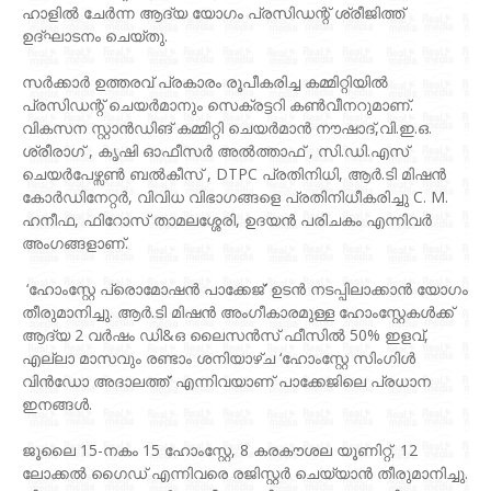
ഹാളിൽ ചേർന്ന ആദ്യ യോഗം പ്രസിഡന്റ് ശ്രീജിത്ത്
ഉദ്ഘാടനം ചെയ്തു.
സർക്കാർ ഉത്തരവ് പ്രകാരം രൂപീകരിച്ച കമ്മിറ്റിയിൽ
പ്രസിഡന്റ് ചെയർമാനും സെക്രട്ടറി കൺവീനറുമാണ്.
വികസന സ്റ്റാൻഡിങ് കമ്മിറ്റി ചെയർമാൻ നൗഷാദ്,വി.ഇ.ഒ.
ശ്രീരാഗ് , കൃഷി ഓഫീസർ അൽത്താഫ് , സി.ഡി.എസ്
ചെയർപേഴ്സൺ ബൽകീസ്‌ , DTPC പ്രതിനിധി, ആർ.ടി മിഷൻ
കോർഡിനേറ്റർ, വിവിധ വിഭാഗങ്ങളെ പ്രതിനിധീകരിച്ചു C. M.
ഹനീഫ, ഫിറോസ് താമലശ്ശേരി, ഉദയൻ പരിചകം എന്നിവർ
അംഗങ്ങളാണ്.
‘ഹോംസ്റ്റേ പ്രൊമോഷൻ പാക്കേജ്’ ഉടൻ നടപ്പിലാക്കാൻ യോഗം
തീരുമാനിച്ചു. ആർ.ടി മിഷൻ അംഗീകാരമുള്ള ഹോംസ്റ്റേകൾക്ക്
ആദ്യ 2 വർഷം ഡി&ഒ ലൈസൻസ് ഫീസിൽ 50% ഇളവ്,
എല്ലാ മാസവും രണ്ടാം ശനിയാഴ്ച ‘ഹോംസ്റ്റേ സിംഗിൾ
വിൻഡോ അദാലത്ത്’ എന്നിവയാണ് പാക്കേജിലെ പ്രധാന
ഇനങ്ങൾ.
ജൂലൈ 15-നകം 15 ഹോംസ്റ്റേ, 8 കരകൗശല യൂണിറ്റ്, 12
ലോക്കൽ ഗൈഡ് എന്നിവരെ രജിസ്റ്റർ ചെയ്യാൻ തീരുമാനിച്ചു.