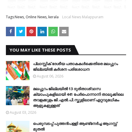
Tags:News, Online News, kerala
Local News Malappuram
YOU MAY LIKE THESE POSTS
പ്ലാസ്റ്റിക് ദേശീയ പതാകകള്‍ക്കെതിരെ മലപ്പുറം
ജില്ലയില്‍ കര്‍ശന പരിശോധന
August 06, 2026
മലപ്പുറം ജില്ലയിൽ 13 ദുരിതാശ്വാസ
ക്യാംപുകളിലായി 441 പേർപൊന്നാനി താലൂക്കിലെ
തവളക്കുളം ജി.എൽ.പി.സ്കൂളിലാണ് ഏറ്റവുമധികം
ആളുകളുള്ളത്
August 03, 2026
പെരുമ്പടപ്പ് പുത്തൻപള്ളി ആണ്ട്നേർച്ച ആഗസ്റ്റ്
മുതൽ